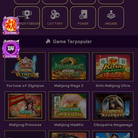
❌
SPORTSBOOK
LOTTERY
POKER
ARCADE
Game Terpopuler
Fortune of Olympus
Mahjong Ways 2
Kirin Mahjong Ultra
Mahjong Princess
Mahjong MaxWin
Cleopatra Megaways