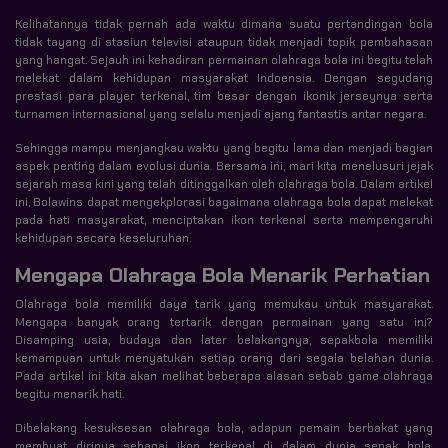
Kelihatannya tidak pernah ada waktu dimana suatu pertandingan bola
tidak tayang di stasiun televisi ataupun tidak menjadi topik pembahasan
yang hangat. Sejauh ini kehadiran permainan olahraga bola ini begitu telah
melekat dalam kehidupan masyarakat Indoensia. Dengan segudang
prestasi para player terkenal, tim besar dengan ikonik jerseynya serta
turnamen internasional yang selalu menjadi ajang fantastis antar negara.
Sehingga mampu menjangkau waktu yang begitu lama dan menjadi bagian
aspek penting dalam evolusi dunia. Bersama ini, mari kita menelusuri jejak
sejarah masa kini yang telah ditinggalkan oleh olahraga bola. Dalam artikel
ini, Bolawins dapat mengekplorasi bagaimana olahraga bola dapat melekat
pada hati masyarakat, menciptakan ikon terkenal serta mempengaruhi
kehidupan secara keseluruhan.
Mengapa Olahraga Bola Menarik Perhatian
Olahraga bola memiliki daya tarik yang memukau untuk masyarakat.
Mengapa banyak orang tertarik dengan permainan yang satu ini?
Disamping usia, budaya dan later belakangnya, sepakbola memiliki
kemampuan untuk menyatukan setiap orang dari segala belahan dunia.
Pada artikel ini kita akan melihat beberapa alasan sebab game olahraga
begitu menarik hati.
Dibelakang kesuksesan olahraga bola, adapun pemain berbakat yang
membuat dirinya sebagai ikon terkenal di dalam dunia sepak bola.