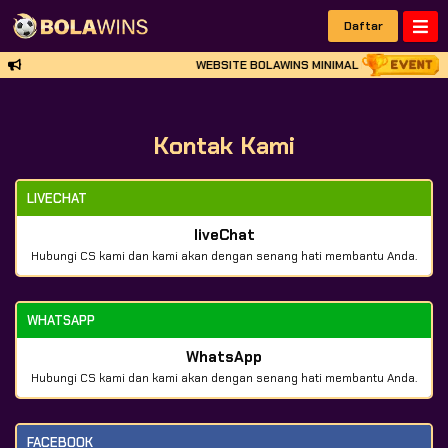
Daftar
WEBSITE BOLAWINS MINIMAL DEPOSIT 20 RIBU
Kontak Kami
LIVECHAT
liveChat
Hubungi CS kami dan kami akan dengan senang hati membantu Anda.
WHATSAPP
WhatsApp
Hubungi CS kami dan kami akan dengan senang hati membantu Anda.
FACEBOOK