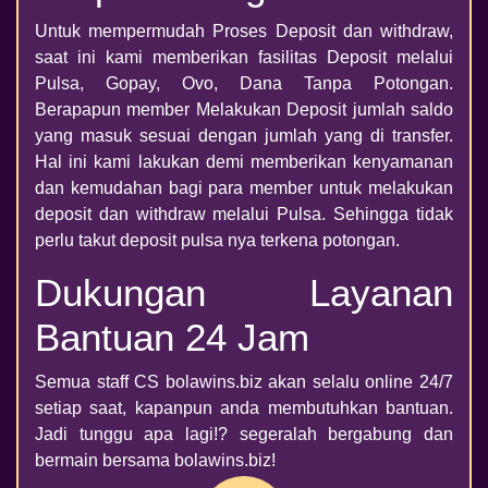
Untuk mempermudah Proses Deposit dan withdraw,
saat ini kami memberikan fasilitas Deposit melalui
Pulsa, Gopay, Ovo, Dana Tanpa Potongan.
Berapapun member Melakukan Deposit jumlah saldo
yang masuk sesuai dengan jumlah yang di transfer.
Hal ini kami lakukan demi memberikan kenyamanan
dan kemudahan bagi para member untuk melakukan
deposit dan withdraw melalui Pulsa. Sehingga tidak
perlu takut deposit pulsa nya terkena potongan.
Dukungan Layanan
Bantuan 24 Jam
Semua staff CS bolawins.biz akan selalu online 24/7
setiap saat, kapanpun anda membutuhkan bantuan.
Jadi tunggu apa lagi!? segeralah bergabung dan
bermain bersama bolawins.biz!