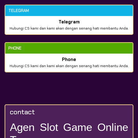
TELEGRAM
Telegram
Hubungi CS kami dan kami akan dengan senang hati membantu Anda.
PHONE
Phone
Hubungi CS kami dan kami akan dengan senang hati membantu Anda.
contact
Agen Slot Game Online